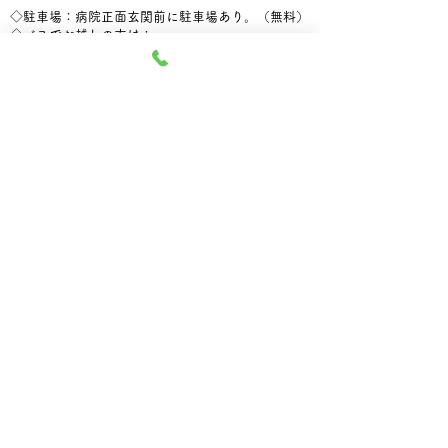
◇駐車場：病院正面玄関前に駐車場あり。（無料）
◇バスでお越しの方は：
「あさでん」5・6番 →「北星中学校前」で下車
© 2024 相川記念病院. All Rights Reserved.